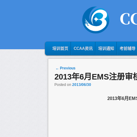
MAIN MENU
SKIP TO PRIMARY CONTENT
SKIP TO SECONDARY CONTENT
培训首页
CCAA资讯
培训通知
考前辅导
Post navigation
←
Previous
2013年6月EMS注
Posted on
2013/06/30
2013年6月