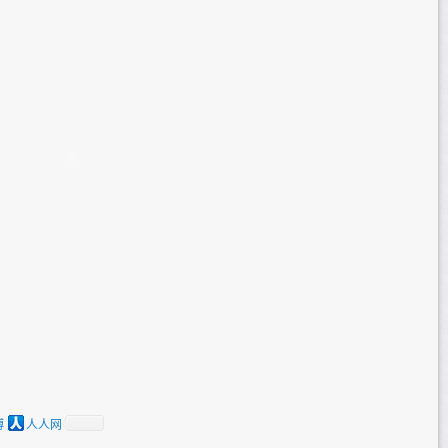
博
人人网