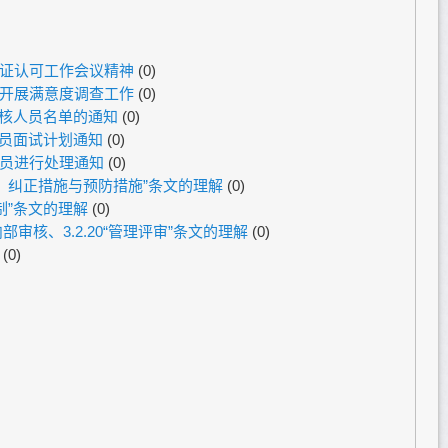
证认可工作会议精神
(0)
开展满意度调查工作
(0)
考核人员名单的通知
(0)
核员面试计划通知
(0)
员进行处理通知
(0)
不符合、纠正措施与预防措施”条文的理解
(0)
控制”条文的理解
(0)
19“内部审核、3.2.20“管理评审”条文的理解
(0)
(0)