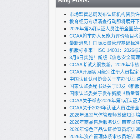
Blog Posts:
市场监管总局发布认证机构资质许
教育经历专项清查行动即将展开下
2026年第2期认证人员注册全国统
CCAA将举办人员能力评价项目考
最新消息！国际质量管理基础标准
新版标准来！ISO 14001：2026
3月6日实施！新版《信息安全管
CCAA考试大纲换新，2026年审
CCAA开展实习级别注册人员指
中国认证认可协会关于举办“认证
国家认监委秘书处关于印发《新版
国家认监委关于发布新版《质量管
CCAA关于举办2026年第1期认
CCAA关于2026年认证人员注
2026年温室气体管理师基础知识
2026年商品售后服务认证审查员
2026年绿色产品认证检查员培训
2026年资产管理体系审核员培训