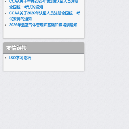
CCAA关于举办2026年第1期认证人员注册
全国统一考试的通知
CCAA关于2026年认证人员注册全国统一考
试安排的通知
2026年温室气体管理师基础知识培训通知
友情链接
ISO学习论坛