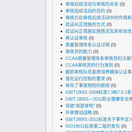
审核后续活动与审核的关系
(0)
审核后续活动的目的
(0)
审核方在审核后续活动中的作用和
验证纠正措施的方式
(0)
验证纠正措施实施情况及其有效性
再认证审核
(0)
质量管理体系认证过程
(0)
审核员的能力
(0)
CCAA质量管理体系审核员的注册
CCAA审核员的行为准则
(0)
狠抓审核队伍素质培养确保认证事
强化运行控制的要求
(0)
体现了事故预防的原则
(0)
GB/T19001-2008标准7.3和7.
GB/T 28001—2011职业健
突破“高层审核”
(0)
外审推动战略
(0)
GB/T28001-2011标准关于事件定
ISO19011标准第二版的变化
(0)