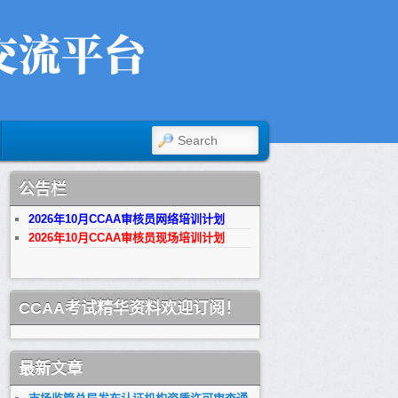
SEARCH
公告栏
2026年10月CCAA审核员网络培训计划
2026年10月CCAA审核员现场培训计划
CCAA考试精华资料欢迎订阅！
最新文章